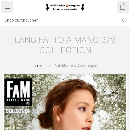
LANG FATTO A MANO 272
COLLECTION
Home
Strickhefte & Anleitungen